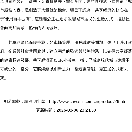
業項目的興起，從共享充電寶到共享辦公空間，這些新模式不僅豐富了城
市服務內容，還創造了大量就業機會。張巳丁認為，共享經濟的核心在
于‘使用而非占有’，這種理念正在逐步改變城市居民的生活方式，推動社
會向更加開放、協作的方向發展。
共享經濟也面臨挑戰，如車輛管理、用戶誠信等問題。張巳丁呼吁政
府、企業與社會共同參與，建立完善的監管與服務體系，以確保共享經濟
的健康長遠發展。共享經濟正如ofo小黃車一樣，已成為現代城市建設不
可或缺的一部分，它將繼續以創新之力，塑造更智能、更宜居的城市未
來。
如若轉載，請注明出處：http://www.cnwanli.com.cn/product/28.html
更新時間：2026-08-06 23:24:59