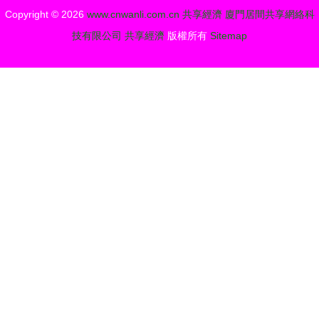
行業，共享
件開發機遇
Copyright © 2026
www.cnwanli.com.cn
共享經濟
廈門居間共享網絡科
軟件開發是
技有限公司
共享經濟
版權所有
Sitemap
否上榜？