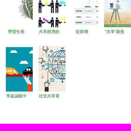
如何成為共
代的縮影
享經濟的盈
利典范？
野蠻生長
共享經濟的
從群嘲
“共享”新形
致“單車圍
興起、挑戰
到“真香” 共
態 掛燙
城”如何
與未來展望
享充電寶行
機、熨燙機
破？多地巧
業逆襲，小
與加濕器如
施“電子圍
電科技沖
何融入共享
欄”破解治
刺“第一
經濟藍圖
理難題
股”之路
李嘉誠眼中
社交共享電
的未來之星
商 普通人
2018年最
掘金的下一
看好的五大
站與共享軟