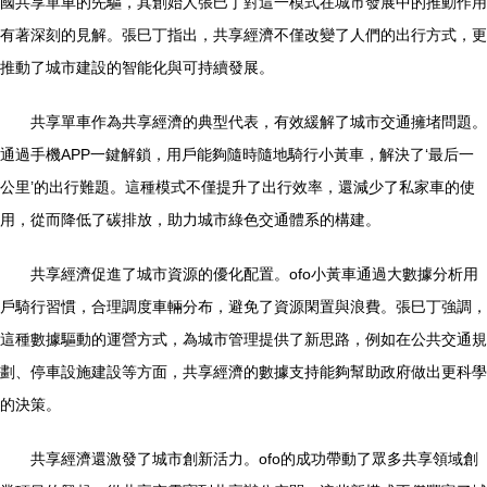
國共享單車的先驅，其創始人張巳丁對這一模式在城市發展中的推動作用
有著深刻的見解。張巳丁指出，共享經濟不僅改變了人們的出行方式，更
推動了城市建設的智能化與可持續發展。
共享單車作為共享經濟的典型代表，有效緩解了城市交通擁堵問題。
通過手機APP一鍵解鎖，用戶能夠隨時隨地騎行小黃車，解決了‘最后一
公里’的出行難題。這種模式不僅提升了出行效率，還減少了私家車的使
用，從而降低了碳排放，助力城市綠色交通體系的構建。
共享經濟促進了城市資源的優化配置。ofo小黃車通過大數據分析用
戶騎行習慣，合理調度車輛分布，避免了資源閑置與浪費。張巳丁強調，
這種數據驅動的運營方式，為城市管理提供了新思路，例如在公共交通規
劃、停車設施建設等方面，共享經濟的數據支持能夠幫助政府做出更科學
的決策。
共享經濟還激發了城市創新活力。ofo的成功帶動了眾多共享領域創