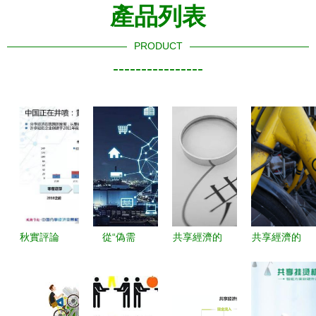
產品列表
PRODUCT
----------------
秋實評論
從“偽需
共享經濟的
共享經濟的
共享經濟如
求”到“真剛
十字路口
潮起潮落
何重塑家電
需” 醫院共
回顧、反思
從ofo小黃
產業生態
享陪護床，
與未來展望
車看一個時