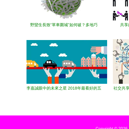
野蠻生長致“單車圍城”如何破？多地巧
共享
施“電子圍欄”破解治理難題
李嘉誠眼中的未來之星 2018年最看好的五
社交共享
大行業，共享軟件開發是否上榜？
Copyright © 2026