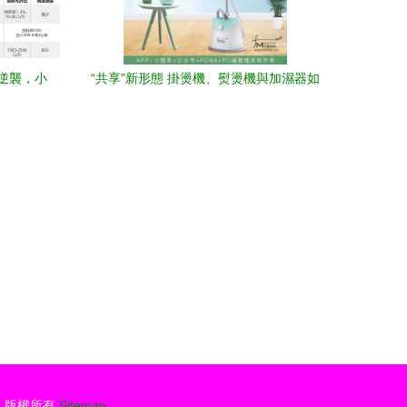
業逆襲，小
“共享”新形態 掛燙機、熨燙機與加濕器如
路
何融入共享經濟藍圖
濟
版權所有
Sitemap