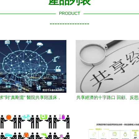
產品列表
PRODUCT
----------------
求”到“真剛需” 醫院共享陪護床，
共享經濟的十字路口 回顧、反
何成為共享經濟的盈利典范？
望