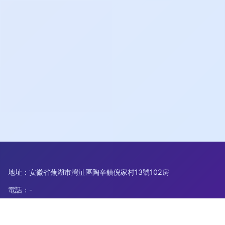
地址：安徽省蕪湖市灣沚區陶辛鎮倪家村13號102房
電話：-